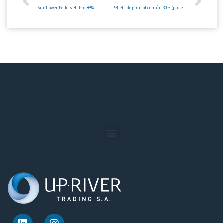
Sunflower Pellets Hi Pro 36%
Pellets de girasol común 30% (proteína media)